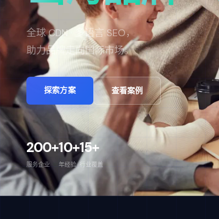
为企业打造真正有效的数字资产，
从品牌官网到定制系统。
探索
方案
查看案例
200+
10+
15+
服务企业
年经验
行业覆盖