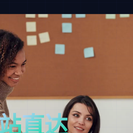
意
集
合