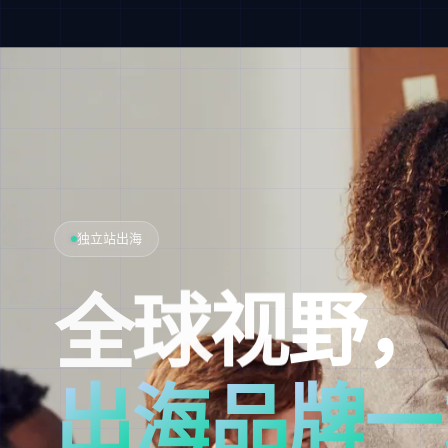
品牌官网
关
乎
视
觉
，
更
是
数
字
创