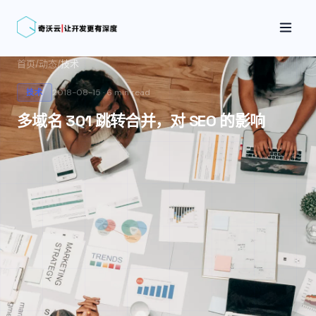
首页
/
动态
/
技术
2018-08-15
·
6 min
read
技术
多域名 301 跳转合并，对 SEO 的影响