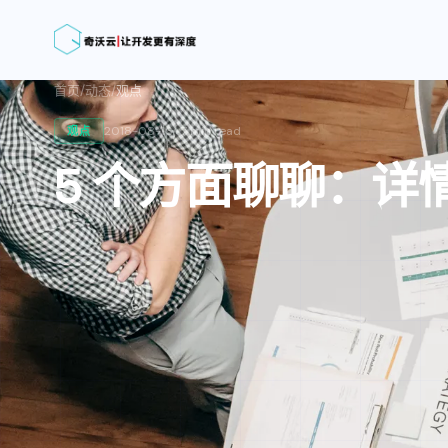
首页
/
动态
/
观点
2018-08-16
·
7 min
read
观点
5 个方面聊聊：详