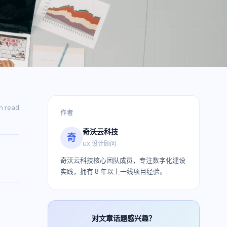
n
read
作者
奇沃云科技
奇
UX 设计顾问
奇沃云科技核心团队成员，专注数字化建设
实践，拥有 8 年以上一线项目经验。
对文章话题感兴趣？