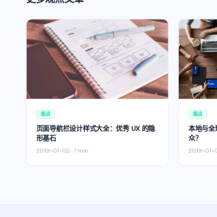
观点
观点
页面导航栏设计样式大全：优秀 UX 的隐
本地与全
形基石
众？
2019-01-02
·
7 min
2019-01-