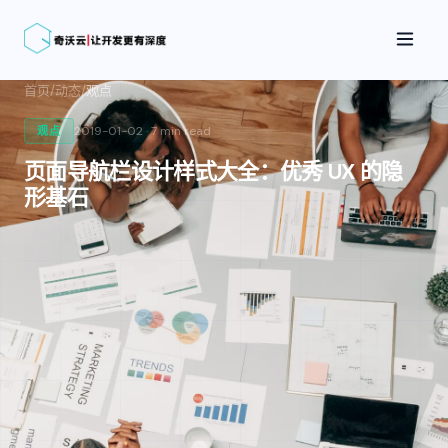
首页
/
动态
/
观点
2019-01-02
·
7 min
read
观点
页面导航栏设计样式大全：优秀 UX 的隐
形基石