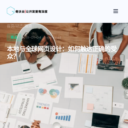
首页
/
动态
/
观点
2019-01-04
·
6 min
read
观点
本地与全球网页设计：如何触达正确的受
众？