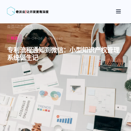
首页
/
动态
/
精选
2019-04-26
·
7 min
read
精选
专利流程通知到微信：小型知识产权管理
系统诞生记