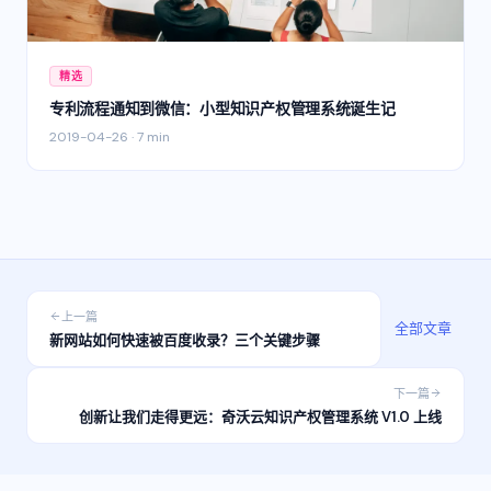
精选
专利流程通知到微信：小型知识产权管理系统诞生记
2019-04-26
·
7 min
上一篇
全部文章
新网站如何快速被百度收录？三个关键步骤
下一篇
创新让我们走得更远：奇沃云知识产权管理系统 V1.0 上线