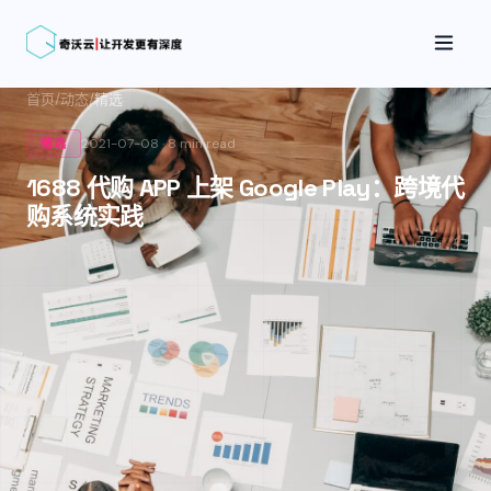
首页
/
动态
/
精选
2021-07-08
·
8 min
read
精选
1688 代购 APP 上架 Google Play：跨境代
购系统实践