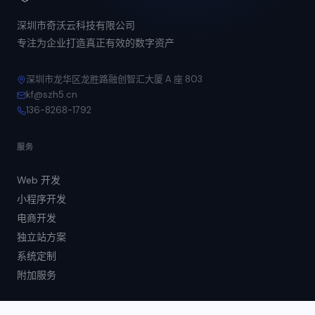
深圳市奇沃云科技有限公司
专注为企业打造真正有效的数字资产
深圳市龙华区龙胜路融创智汇大厦 A 座 803
kf@szh5.cn
136-8268-1792
服务
Web 开发
小程序开发
电商开发
独立站方案
系统定制
附加服务
公司